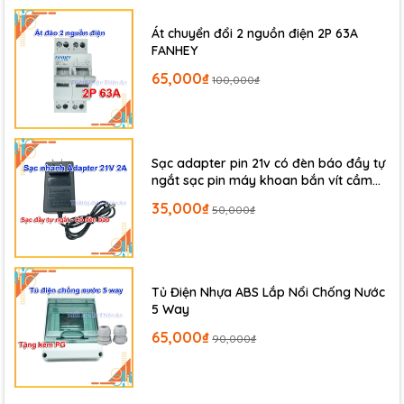
Át chuyển đổi 2 nguồn điện 2P 63A
FANHEY
65,000₫
100,000₫
Sạc adapter pin 21v có đèn báo đầy tự
ngắt sạc pin máy khoan bắn vít cầm
tay chân adapter pin M21
35,000₫
50,000₫
Tủ Điện Nhựa ABS Lắp Nổi Chống Nước
5 Way
65,000₫
90,000₫