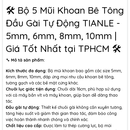
🛠️ Bộ 5 Mũi Khoan Bê Tông
Đầu Gài Tự Động TIANLE -
5mm, 6mm, 8mm, 10mm |
Giá Tốt Nhất tại TPHCM 🛠️
🔧
Mô tả sản phẩm:
Kích thước đa dạng:
Bộ mũi khoan bao gồm các size 5mm,
6mm, 8mm, 10mm, đáp ứng mọi nhu cầu khoan bê tông,
tường gạch và các bề mặt cứng khác.
Chuôi lục giác tiện dụng:
Chuôi dài 16cm, phù hợp sử dụng
với cả máy bắn vít và máy khoan, giúp bạn dễ dàng thao
tác.
Đầu gài tự động:
Thiết kế chuôi gài không cần xuyên tường,
tăng hiệu suất và giảm thời gian thao tác, đảm bảo công
việc hoàn thành nhanh chóng và chính xác.
Chất liệu cao cấp:
Được làm từ thép cường lực, bộ mũi