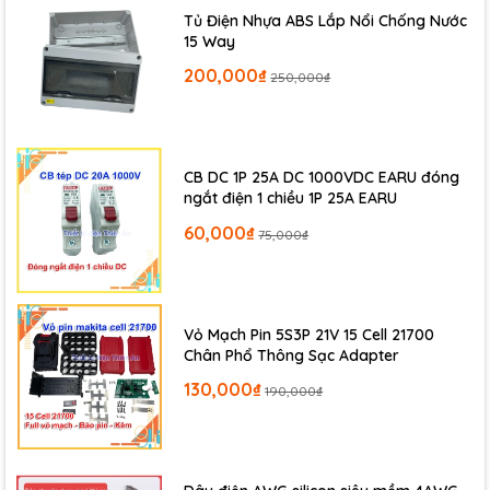
Tủ Điện Nhựa ABS Lắp Nổi Chống Nước
15 Way
200,000₫
250,000₫
CB DC 1P 25A DC 1000VDC EARU đóng
ngắt điện 1 chiều 1P 25A EARU
60,000₫
75,000₫
Vỏ Mạch Pin 5S3P 21V 15 Cell 21700
Chân Phổ Thông Sạc Adapter
130,000₫
190,000₫