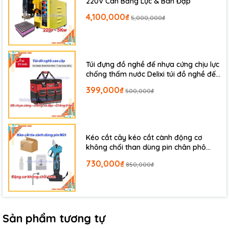
220V Cân Bằng Lực & Bàn Đạp
4,100,000₫
5,000,000₫
Túi đựng đồ nghề đế nhựa cứng chịu lực
chống thấm nước Delixi túi đồ nghề đế
cứng đựng máy khoan sửa chữa giỏ đồ
399,000₫
500,000₫
nghề
Kéo cắt cây kéo cắt cành động cơ
không chổi than dùng pin chân phô
thông 21V M21
730,000₫
850,000₫
Sản phẩm tương tự