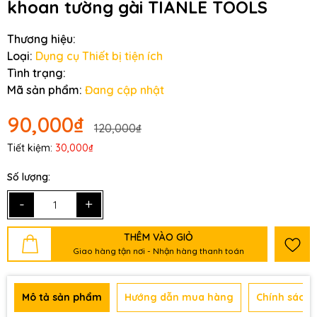
khoan tường gài TIANLE TOOLS
Thương hiệu:
Loại:
Dụng cụ Thiết bị tiện ích
Tình trạng:
Mã sản phẩm:
Đang cập nhật
90,000₫
120,000₫
Tiết kiệm:
30,000₫
Số lượng:
-
+
THÊM VÀO GIỎ
Giao hàng tận nơi - Nhận hàng thanh toán
Mô tả sản phẩm
Hướng dẫn mua hàng
Chính sách 