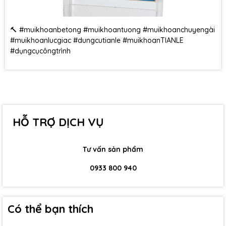
🔨 #muikhoanbetong #muikhoantuong #muikhoanchuyengài
#muikhoanlucgiac #dungcutianle #muikhoanTIANLE
#dụngcụcôngtrình
HỖ TRỢ DỊCH VỤ
Tư vấn sản phẩm
0933 800 940
Có thể bạn thích