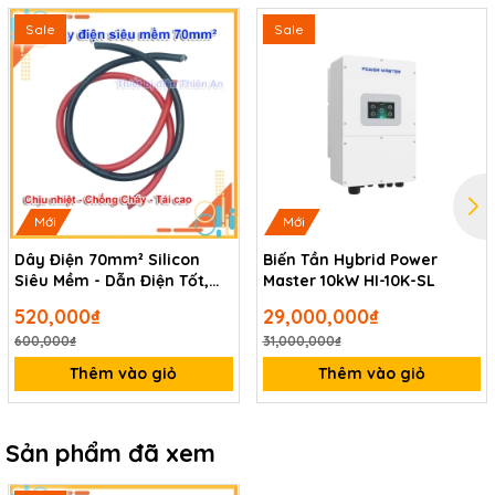
Sale
Sale
Mới
Mới
Dây Điện 70mm² Silicon
Biến Tần Hybrid Power
Siêu Mềm - Dẫn Điện Tốt,
Master 10kW HI-10K-SL
Chống Cháy, Chịu Tải Cao
520,000₫
29,000,000₫
600,000₫
31,000,000₫
Thêm vào giỏ
Thêm vào giỏ
Sản phẩm đã xem