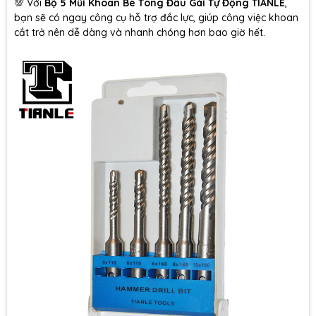
💯 Với
Bộ 5 Mũi Khoan Bê Tông Đầu Gài Tự Động TIANLE
,
bạn sẽ có ngay công cụ hỗ trợ đắc lực, giúp công việc khoan
cắt trở nên dễ dàng và nhanh chóng hơn bao giờ hết.